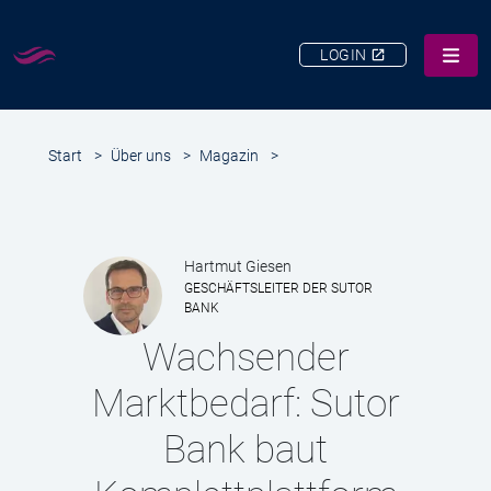
LOGIN
LEISTUNGEN
Start
>
Über uns
>
Magazin
>
ÜBER UNS
KARRIERE
KUNDEN-SERVICE
Hartmut Giesen
GESCHÄFTSLEITER DER SUTOR
KONTAKT
BANK
SUCHE
Wachsender
Marktbedarf: Sutor
Bank baut