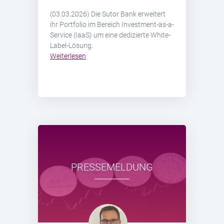
(03.03.2026) Die Sutor Bank erweitert
ihr Portfolio im Bereich Investment-as-a-
Service (IaaS) um eine dedizierte White-
Label-Lösung.
Weiterlesen
PRESSEMELDUNG