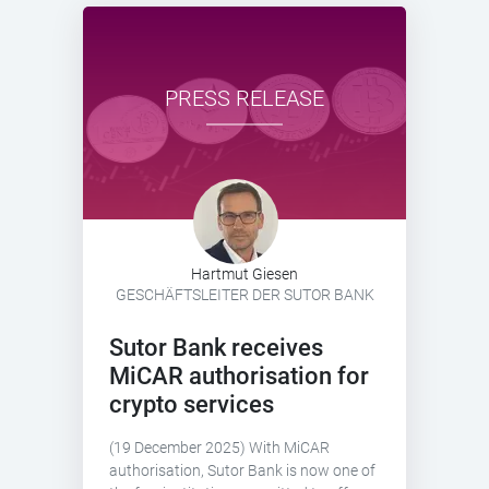
PRESS RELEASE
Hartmut Giesen
GESCHÄFTSLEITER DER SUTOR BANK
Sutor Bank receives
MiCAR authorisation for
crypto services
(19 December 2025) With MiCAR
authorisation, Sutor Bank is now one of