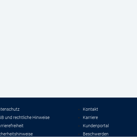
tenschutz
Kontakt
B und rechtliche Hinweise
Karriere
rrierefreiheit
Kundenportal
cherheitshinweise
Beschwerden