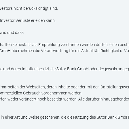
vestors nicht berücksichtigt sind;
Investor Verluste erleiden kann;
 sind und dass
aften keinesfalls als Empfehlung verstanden werden dürfen, einen best
mbH übernehmen die Verantwortung für die Aktualität, Richtigkeit u. Vol
are und deren Inhalten besitzt die Sutor Bank GmbH oder der jeweils ange
marbeiten der Webseiten, deren Inhalte oder der mit den Darstellungswe
ht kommerziellen Gebrauch vorgenommen werden.
n weder verändert noch beseitigt werden. Alle darüber hinausgehenden 
r in einer Art und Weise geschehen, die die Nutzung des Sutor Bank GmbH