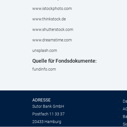
www.istockphoto.com
www.thinkstock.de
www.shutterstock.com
www.dreamstime.com
unsplash.com
Quelle für Fondsdokumente:
fundinfo.com
ADRESSE
Da
Sutor Bank GmbH
AG
Postfach 11 33 37
Ba
20433 Hamburg
Si