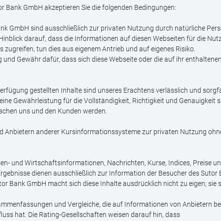
or Bank GmbH akzeptieren Sie die folgenden Bedingungen:
ank GmbH sind ausschließlich zur privaten Nutzung durch natürliche Per
nblick darauf, dass die Informationen auf diesen Webseiten für die Nut
s zugreifen, tun dies aus eigenem Antrieb und auf eigenes Risiko.
 und Gewähr dafür, dass sich diese Webseite oder die auf ihr enthalten
fügung gestellten Inhalte sind unseres Erachtens verlässlich und sorgfäl
e Gewährleistung für die Vollständigkeit, Richtigkeit und Genauigkeit sä
ischen uns und den Kunden werden.
 Anbietern anderer Kursinformationssysteme zur privaten Nutzung ohne G
en- und Wirtschaftsinformationen, Nachrichten, Kurse, Indices, Preise u
rgebnisse dienen ausschließlich zur Information der Besucher des Sutor
or Bank GmbH macht sich diese Inhalte ausdrücklich nicht zu eigen; sie 
usammenfassungen und Vergleiche, die auf Informationen von Anbietern b
fluss hat. Die Rating-Gesellschaften weisen darauf hin, dass