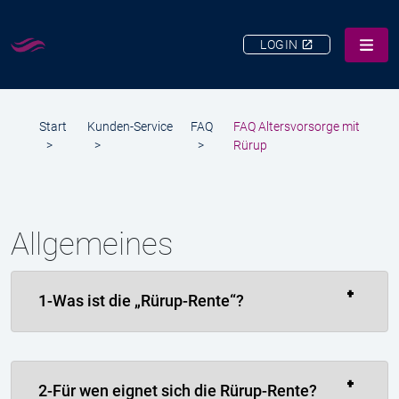
LOGIN
LEISTUNGEN
Start
Kunden-Service
FAQ
FAQ Altersvorsorge mit
ÜBER UNS
>
>
>
Rürup
KARRIERE
KUNDEN-SERVICE
Allgemeines
KONTAKT
SUCHE
1-Was ist die „Rürup-Rente“?
2-Für wen eignet sich die Rürup-Rente?