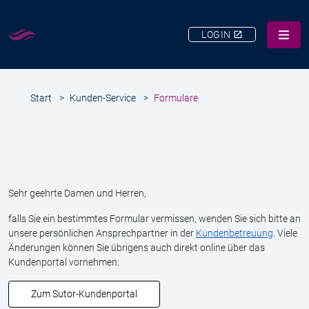
LOGIN
LEISTUNGEN
Start
>
Kunden-Service
>
Formulare
ÜBER UNS
KARRIERE
KUNDEN-SERVICE
KONTAKT
Sehr geehrte Damen und Herren,
SUCHE
falls Sie ein bestimmtes Formular vermissen, wenden Sie sich bitte an
unsere persönlichen Ansprechpartner in der
Kundenbetreuung
. Viele
Änderungen können Sie übrigens auch direkt online über das
Kundenportal vornehmen:
Zum Sutor-Kundenportal