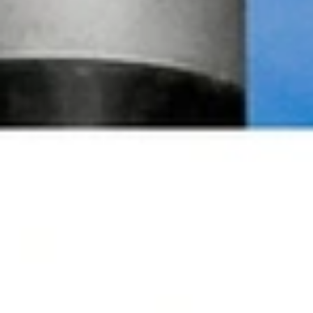
Zwei Wege zum eigenen Angebot
Infrastruktur und Module für zertifizierte Anbieter,
Sutor als Produktanbieter für Fintechs, Vertriebe,
Plattformen
Mehr erfahren
Start
Leistungen
Digitale Partner
Altersvorsorgedepot-as-a-
>
>
>
Service