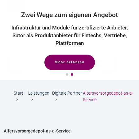
Ein förderfähiges Altersvorsorgedepot zu
betreiben, erfordert weit mehr als ein ETF-Depot
mit Sparplan.
Hartmut Giesen —
GESCHÄFTSLEITER DER SUTOR BANK