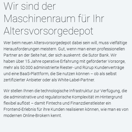
Die Herausforderungen
BZSt-Zertifizierung - Zertifizierung nach dem
reformierten AltZertG erforderlich
ZfA-Anbindung - Automatisiertes
Zulagenverfahren über die Zentrale
Zulagenstelle
Anlagekonformität - Laufendes Monitoring
nach gesetzlicher Positivliste
Steuerliche Behandlung - Korrekte
Ertragsbehandlung und Meldepflichten
Standardprodukt - Gesetzliche
Kostenobergrenze und Produktanforderungen
Aufbauzeit - 6-9 Monate Vorlauf bei eigenem
Aufbau der Infrastruktur