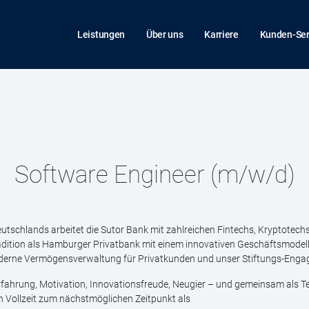
Leistungen
Über uns
Karriere
Kunden-Ser
Software Engineer (m/w/d)
eutschlands arbeitet die Sutor Bank mit zahlreichen Fintechs, Kryptote
adition als Hamburger Privatbank mit einem innovativen Geschäftsmodel
oderne Vermögensverwaltung für Privatkunden und unser Stiftungs-Enga
Erfahrung, Motivation, Innovationsfreude, Neugier – und gemeinsam als T
n Vollzeit zum nächstmöglichen Zeitpunkt als