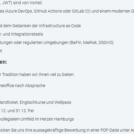
, JWT) sind von Vorteil.
nes (Azure DevOps, GitHub Actions oder GitLab CI) und einem modernen G
nd dem Gedanken der Infrastructure as Code
t- und Integrationstests
istungen oder regulierten Umgebungen (BaFin, MaRisk, DSGVO)
t.
en:
 Tradition haben wir Ihnen viel zu bieten:
Homeoffice nach Absprache
landticket, Englischkurse und Wellpass
12. und 31.12. frei
d kollegialem Umfeld im Herzen Hamburgs
icken Sie uns Ihre aussagekräftige Bewerbung in einer PDF-Datei unter A