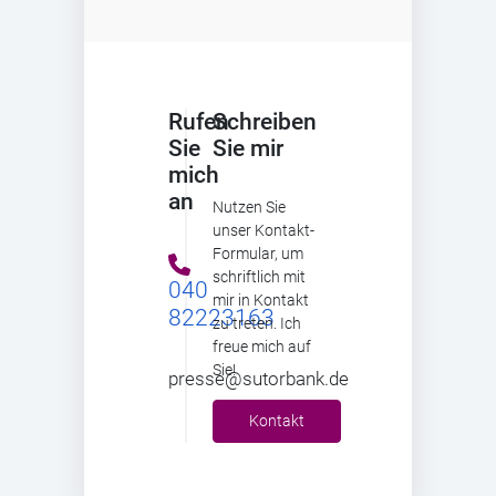
Rufen
Schreiben
Sie
Sie mir
mich
an
Nutzen Sie
unser Kontakt-
Formular, um
schriftlich mit
040
mir in Kontakt
82223163
zu treten. Ich
freue mich auf
Sie!
presse@sutorbank.de
Kontakt