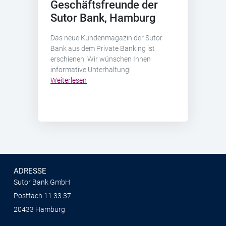
Geschäftsfreunde der
Sutor Bank, Hamburg
Das neue Kundenmagazin der Sutor
Bank aus dem Private Banking ist
erschienen. Wir wünschen Ihnen
informative Unterhaltung!
Weiterlesen
ADRESSE
Sutor Bank GmbH
Postfach 11 33 37
20433 Hamburg