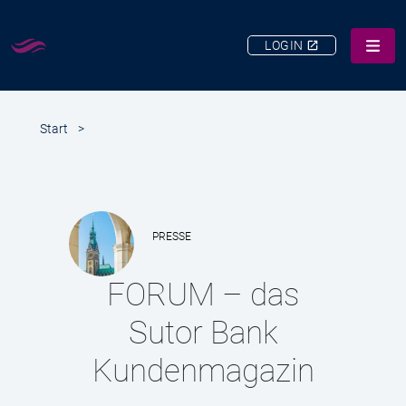
LOGIN
LEISTUNGEN
Start
>
ÜBER UNS
KARRIERE
KUNDEN-SERVICE
PRESSE
KONTAKT
SUCHE
FORUM – das
Sutor Bank
Kundenmagazin