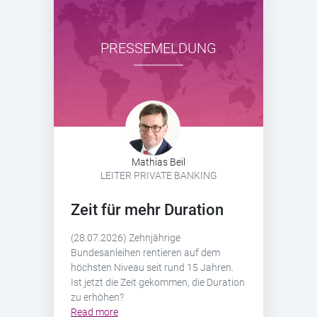
PRESSEMELDUNG
Mathias Beil
LEITER PRIVATE BANKING
Zeit für mehr Duration
(28.07.2026) Zehnjährige
Bundesanleihen rentieren auf dem
höchsten Niveau seit rund 15 Jahren.
Ist jetzt die Zeit gekommen, die Duration
zu erhöhen?
Read more