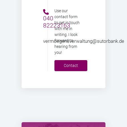
Use our
contact form
040
to get in touch
82223163
with me in
writing. I look
vermoegensverwaltung@sutorbank.de
forward to
hearing from
you!
Contact