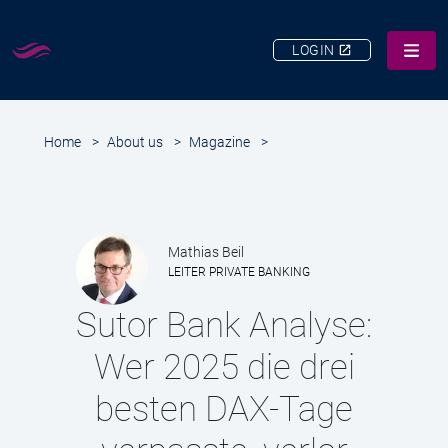
LOGIN
SERVICES
Home
>
About us
>
Magazine
>
ABOUT US
CAREERS
CUSTOMER SERVICE
Mathias Beil
CONTACT
LEITER PRIVATE BANKING
SUCHE
Sutor Bank Analyse:
Wer 2025 die drei
besten DAX-Tage